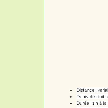
Distance : vari
Dénivelé : faibl
Durée : 1 h à la