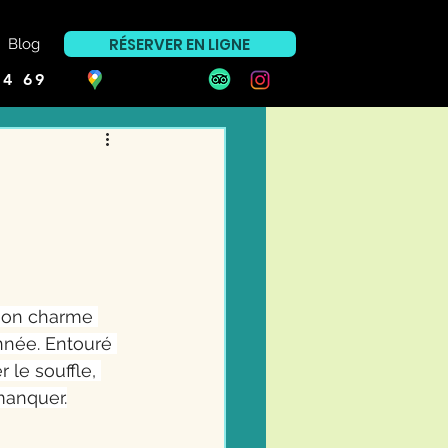
RÉSERVER EN LIGNE
Blog
94 69
 son charme 
nnée. Entouré 
le souffle, 
manquer.