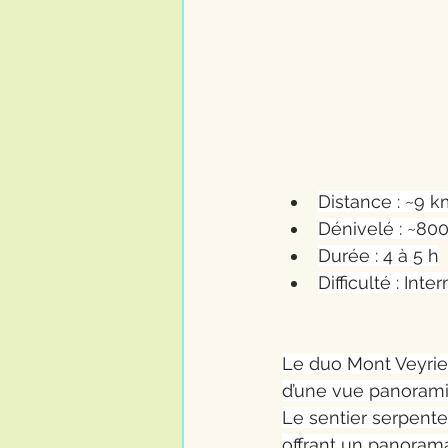
Distance : ~9 km
Dénivelé : ~80
Durée : 4 à 5 h
Difficulté : Inte
Le duo Mont Veyrier
d’une vue panoramiq
Le sentier serpente 
offrant un panorama