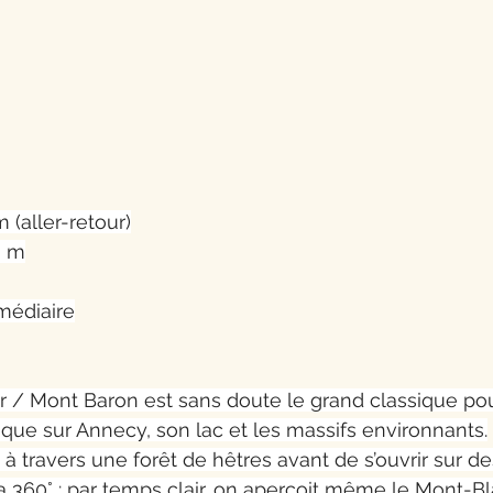
 (aller-retour)
0 m
rmédiaire
 / Mont Baron est sans doute le grand classique pour
ue sur Annecy, son lac et les massifs environnants.
à travers une forêt de hêtres avant de s’ouvrir sur de
 360° : par temps clair, on aperçoit même le Mont-Bl