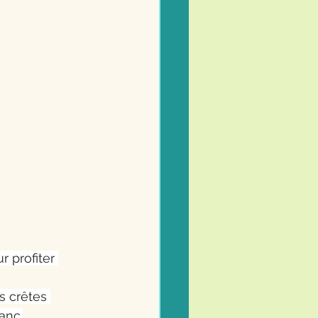
 profiter 
s crêtes 
anc.