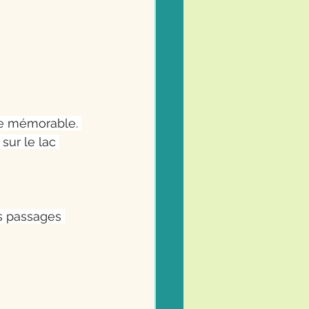
ce mémorable. 
ur le lac 
es passages 