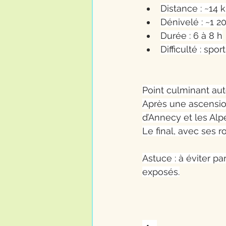
Distance : ~14 k
Dénivelé : ~1 2
Durée : 6 à 8 h
Difficulté : spor
Point culminant aut
Après une ascensio
d’Annecy et les Alp
Le final, avec ses r
Astuce : à éviter p
exposés.