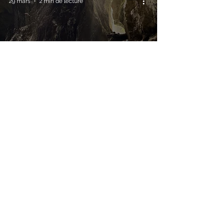
29 mars
2 min de lecture
Canyoning à Annecy :
quelle sortie choisir
(Angon, Montmin, Pont
du Diable) ?
CGV
Assurance
C
onditions d'annulation
© 2024 YOYO CANYONING, tous droits
réservés.