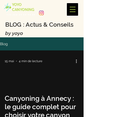
YOYO
CANYONING
+33 (0)6 69 54 94 69
BLOG : Actus & Conseils
by yoyo
Blog
15 mai
4 min de lecture
Canyoning à Annecy :
le guide complet pour
choisir votre canyon