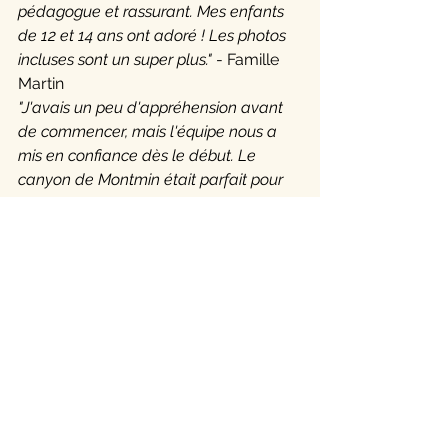
pédagogue et rassurant. Mes enfants 
de 12 et 14 ans ont adoré ! Les photos 
incluses sont un super plus."
 - Famille 
Martin
"J'avais un peu d'appréhension avant 
de commencer, mais l'équipe nous a 
mis en confiance dès le début. Le 
canyon de Montmin était parfait pour 
découvrir l'activité."
 - Sarah, 28 ans
Nos garanties pour 
votre première fois
✅ 
Guides diplômés 
d'État
 spécialistes en canyoning ✅ 
Matériel vérifié
 et aux normes ✅ 
Photos et vidéos incluses
 dans 
chaque sortie ✅ 
Remboursement
 en 
cas d'annulation météo