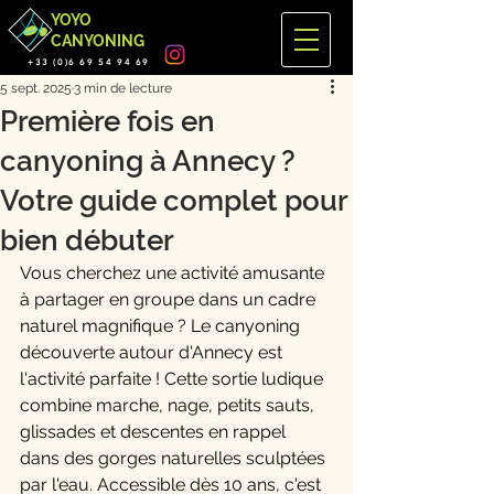
YOYO
CANYONING
+33 (0)6 69 54 94 69
5 sept. 2025
3 min de lecture
Première fois en
canyoning à Annecy ?
Votre guide complet pour
bien débuter
Vous cherchez une activité amusante 
à partager en groupe dans un cadre 
naturel magnifique ? Le canyoning 
découverte autour d'Annecy est 
l'activité parfaite ! Cette sortie ludique 
combine marche, nage, petits sauts, 
glissades et descentes en rappel 
dans des gorges naturelles sculptées 
par l'eau. Accessible dès 10 ans, c'est 