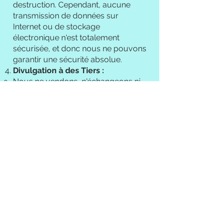
destruction. Cependant, aucune
transmission de données sur
Internet ou de stockage
électronique n'est totalement
sécurisée, et donc nous ne pouvons
garantir une sécurité absolue.
Divulgation à des Tiers :
Nous ne vendons, n'échangeons ni
ne louons vos informations
personnelles à des tiers sans votre
consentement, sauf dans le but de
fournir le service demandé. Cela
inclut nos partenaires de confiance
qui nous aident à exploiter notre site
ou à mener nos activités, tant qu'ils
acceptent de garder ces
informations confidentielles.
Liens vers des Sites Tiers :
Notre site peut contenir des liens
vers des sites tiers. Nous n'avons